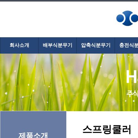
회사소개
배부식분무기
압축식분무기
충전식
스프링쿨러
제품소개