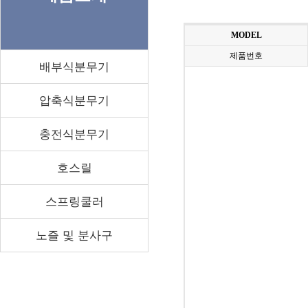
MODEL
제품번호
배부식분무기
압축식분무기
충전식분무기
호스릴
스프링쿨러
노즐 및 분사구