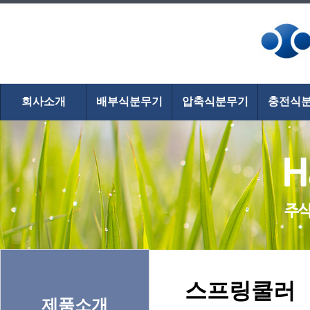
회사소개
배부식분무기
압축식분무기
충전식
스프링쿨러
제품소개