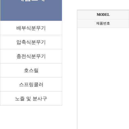
MODEL
제품번호
배부식분무기
압축식분무기
충전식분무기
호스릴
스프링쿨러
노즐 및 분사구