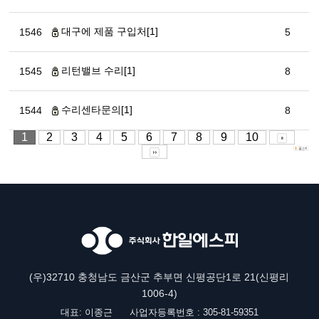
대구에 제품 구입처[1]
1546
5
리턴밸브 수리[1]
1545
8
수리센타문의[1]
1544
8
1
2
3
4
5
6
7
8
9
10
(우)32710 충청남도 금산군 추부면 신평공단1로 21(신평리
1006-4)
대표: 이종근
사업자등록번호 : 305-81-59351