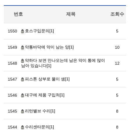
번호
제목
조회수
호스구입문의[1]
1550
5
약통바닥에 약이 남는 양[1]
1549
10
약하다 보면 안나오는데 남은 약이 통에 많이
1548
12
남아 있습니다[1]
피스톤 상부로 물이 샘[1]
1547
5
대구에 제품 구입처[1]
1546
5
리턴밸브 수리[1]
1545
8
수리센타문의[1]
1544
8