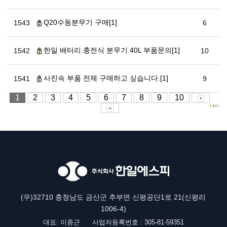
Q20수동분무기 구매[1]
1543
6
한일 배터리 충전식 분무기 40L 부품문의[1]
1542
10
사진속 부품 전체 구매하고 싶습니다.[1]
1541
9
1
2
3
4
5
6
7
8
9
10
(우)32710 충청남도 금산군 추부면 신평공단1로 21(신평리
1006-4)
대표: 이종근
사업자등록번호 : 305-81-59351